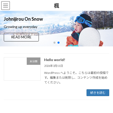
コ
ナ
楓
ン
ビ
テ
ゲ
ン
ー
Johnijirou On Snow
ツ
シ
Growing up everyday
へ
ョ
ス
ン
READ MORE
キ
に
ッ
移
プ
動
Hello world!
未分類
2026年3月11日
WordPress へようこそ。こちらは最初の投稿で
す。編集または削除し、コンテンツ作成を始め
てください。
続きを読む